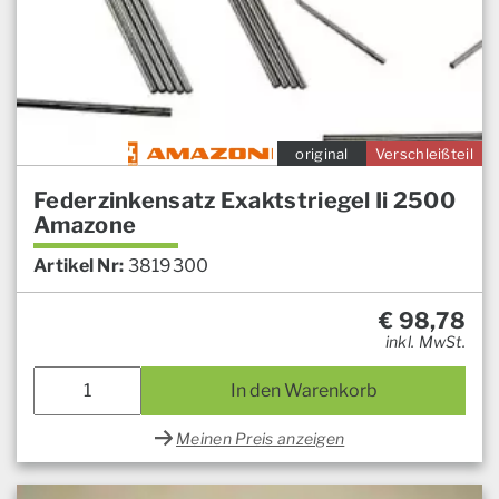
original
Verschleißteil
Federzinkensatz Exaktstriegel Ii 2500
Amazone
Artikel Nr:
3819300
€
98,78
inkl. MwSt.
In den Warenkorb
Meinen Preis anzeigen