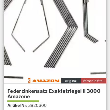
original
Verschleißteil
Federzinkensatz Exaktstriegel Ii 3000
Amazone
Artikel Nr:
3820300