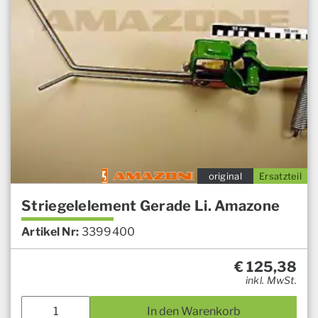
original
Ersatzteil
Striegelelement Gerade Li. Amazone
Artikel Nr:
3399400
€
125,38
inkl. MwSt.
In den Warenkorb