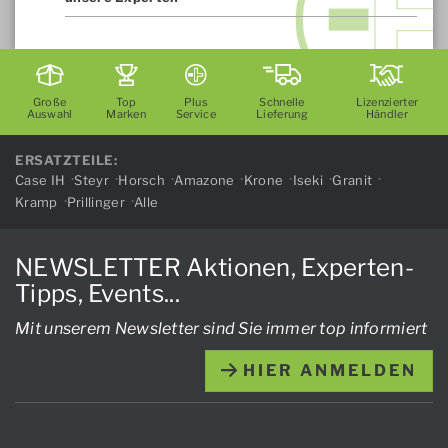
Große
Top
Plus
Schnelle
Lizenzierter
Auswahl
Marken
Service
Lieferung
Händler
ERSATZTEILE:
Case IH
Steyr
Horsch
Amazone
Krone
Iseki
Granit
Kramp
Prillinger
Alle
NEWSLETTER Aktionen, Experten-
Tipps, Events...
Mit unserem Newsletter sind Sie immer top informiert
HIER ANMELDEN