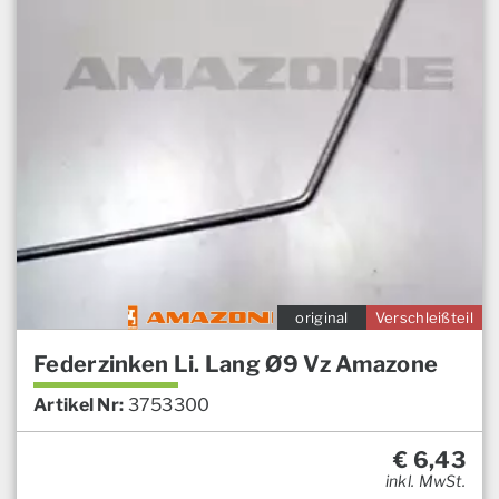
original
Verschleißteil
Federzinken Li. Lang Ø9 Vz Amazone
Artikel Nr:
3753300
€
6,43
inkl. MwSt.