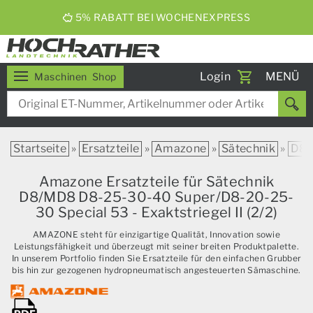
5% RABATT BEI WOCHENEXPRESS
Toggle
Login
MENÜ
Maschinen
Shop
navigati
Startseite
»
Ersatzteile
»
Amazone
»
Sätechnik
»
D8
Amazone Ersatzteile für Sätechnik
D8/MD8 D8-25-30-40 Super/D8-20-25-
30 Special 53 - Exaktstriegel II (2/2)
AMAZONE steht für einzigartige Qualität, Innovation sowie
Leistungsfähigkeit und überzeugt mit seiner breiten Produktpalette.
In unserem Portfolio finden Sie Ersatzteile für den einfachen Grubber
bis hin zur gezogenen hydropneumatisch angesteuerten Sämaschine.