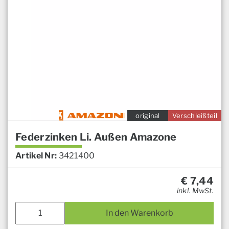
original
Verschleißteil
Federzinken Li. Außen Amazone
Artikel Nr:
3421400
€
7,44
inkl. MwSt.
In den Warenkorb