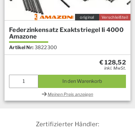
original
Verschleißteil
Federzinkensatz Exaktstriegel Ii 4000
Amazone
Artikel Nr:
3822300
€
128,52
inkl. MwSt.
In den Warenkorb
Meinen Preis anzeigen
Zertifizierter Händler: