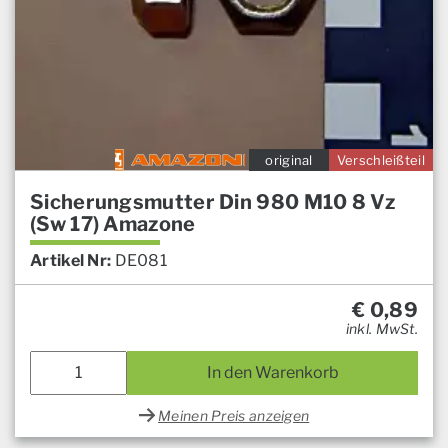
original
Verschleißteil
Sicherungsmutter Din 980 M10 8 Vz
(Sw 17) Amazone
Artikel Nr:
DE081
€
0,89
inkl. MwSt.
In den Warenkorb
Meinen Preis anzeigen