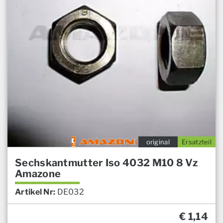
original
Ersatzteil
Sechskantmutter Iso 4032 M10 8 Vz
Amazone
Artikel Nr:
DE032
€
1,14