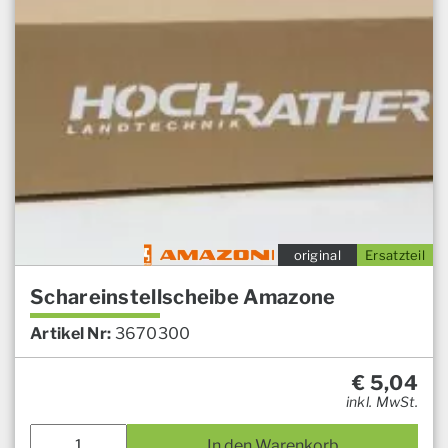
original
Ersatzteil
Schareinstellscheibe Amazone
Artikel Nr:
3670300
€
5,04
inkl. MwSt.
In den Warenkorb