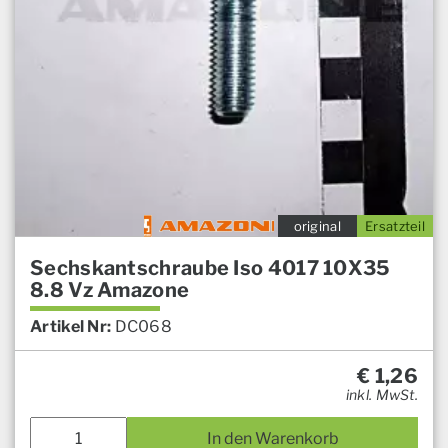
original
Ersatzteil
Sechskantschraube Iso 4017 10X35
8.8 Vz Amazone
Artikel Nr:
DC068
€
1,26
inkl. MwSt.
In den Warenkorb