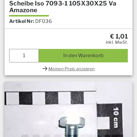
Scheibe Iso 7093-1 105X30X25 Va
Amazone
Artikel Nr:
DF036
€
1,01
inkl. MwSt.
In den Warenkorb
Meinen Preis anzeigen