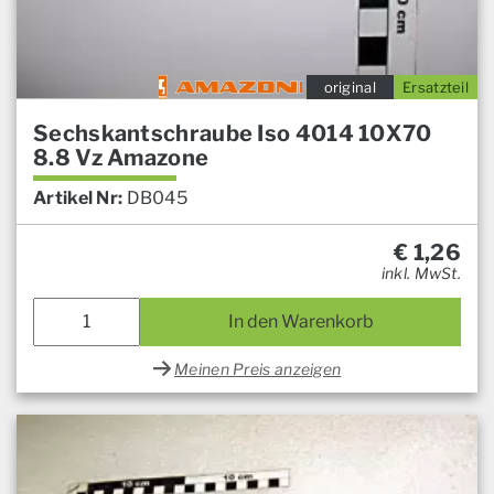
original
Ersatzteil
Sechskantschraube Iso 4014 10X70
8.8 Vz Amazone
Artikel Nr:
DB045
€
1,26
inkl. MwSt.
In den Warenkorb
Meinen Preis anzeigen