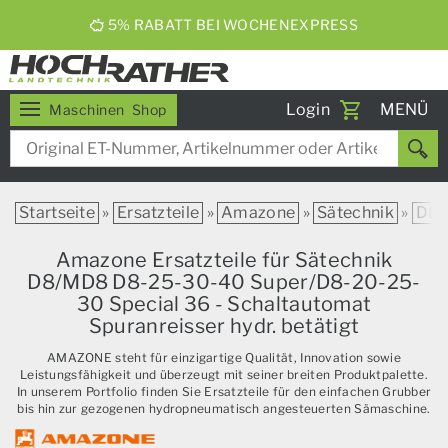
ERNTEBIER 2026
Toggle
Login
MENÜ
Maschinen
Shop
navigati
Startseite
»
Ersatzteile
»
Amazone
»
Sätechnik
»
D8
Amazone Ersatzteile für Sätechnik
D8/MD8 D8-25-30-40 Super/D8-20-25-
30 Special 36 - Schaltautomat
Spuranreisser hydr. betätigt
AMAZONE steht für einzigartige Qualität, Innovation sowie
Leistungsfähigkeit und überzeugt mit seiner breiten Produktpalette.
In unserem Portfolio finden Sie Ersatzteile für den einfachen Grubber
bis hin zur gezogenen hydropneumatisch angesteuerten Sämaschine.