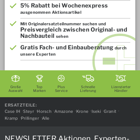
5% Rabatt bei Wochenexpress
ausgenommen Aktionsartikel
Mit Originalersatzteilnummer suchen und
Preisvergleich zwischen Original- und
Nachbauteil
sehen
Gratis Fach- und Einbauberatung
durch
unsere Experten
Große
Top
Plus
Schnelle
Lizenzierter
Auswahl
Marken
Service
Lieferung
Händler
ERSATZTEILE:
Case IH
Steyr
Horsch
Amazone
Krone
Iseki
Granit
Kramp
Prillinger
Alle
NEWSLETTER Aktionen, Experten-