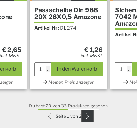
Passscheibe Din 988
Sicher
zone
20X 28X0,5 Amazone
7042 M
Amazo
0
Artikel Nr:
DL274
Artikel N
€
2,65
€
1,26
inkl. MwSt.
inkl. MwSt.
renkorb
In den Warenkorb
nzeigen
Meinen Preis anzeigen
Mei
Du hast 20 von 33 Produkten gesehen
Seite 1 von 2