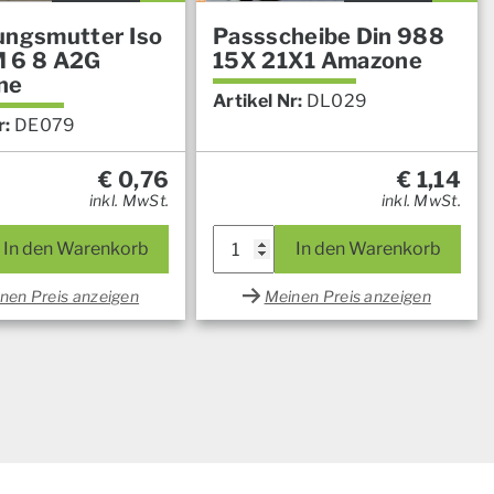
ungsmutter Iso
Passscheibe Din 988
 6 8 A2G
15X 21X1 Amazone
ne
Artikel Nr:
DL029
r:
DE079
€
0,76
€
1,14
inkl. MwSt.
inkl. MwSt.
In den Warenkorb
In den Warenkorb
nen Preis anzeigen
Meinen Preis anzeigen