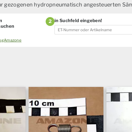
zur gezogenen hydropneumatisch angesteuerten Sä
m
in Suchfeld eingeben!
2
 suchen
alogAmazone