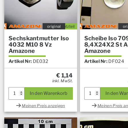
original
Ersatzteil
ori
Sechskantmutter Iso
Scheibe Iso 70
4032 M10 8 Vz
8,4X24X2 St 
Amazone
Amazone
Artikel Nr:
DE032
Artikel Nr:
DF024
€
1,14
inkl. MwSt.
In den Warenkorb
In den Wa
Meinen Preis anzeigen
Meinen Preis a