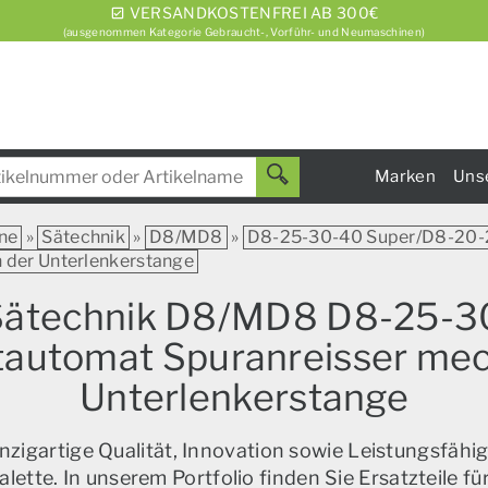
VERSANDKOSTENFREI AB 300€
(ausgenommen Kategorie Gebraucht-, Vorführ- und Neumaschinen)
Marken
Uns
ne
»
Sätechnik
»
D8/MD8
»
D8-25-30-40 Super/D8-20-2
n der Unterlenkerstange
r Sätechnik D8/MD8 D8-25-
ltautomat Spuranreisser mech
Unterlenkerstange
zigartige Qualität, Innovation sowie Leistungsfähig
alette. In unserem Portfolio finden Sie Ersatzteile f