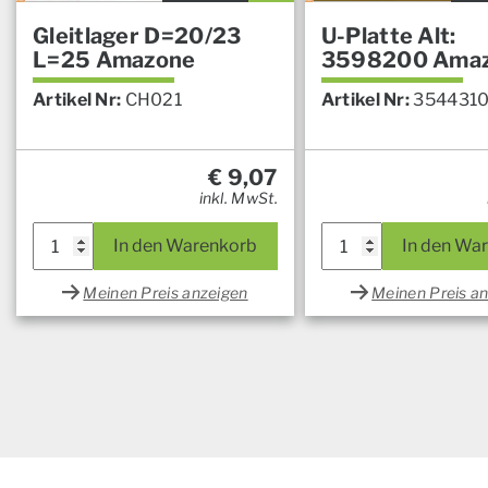
Gleitlager D=20/23
U-Platte Alt:
L=25 Amazone
3598200 Ama
Artikel Nr:
CH021
Artikel Nr:
354431
€
9,07
inkl. MwSt.
In den Warenkorb
In den Wa
Meinen Preis anzeigen
Meinen Preis a