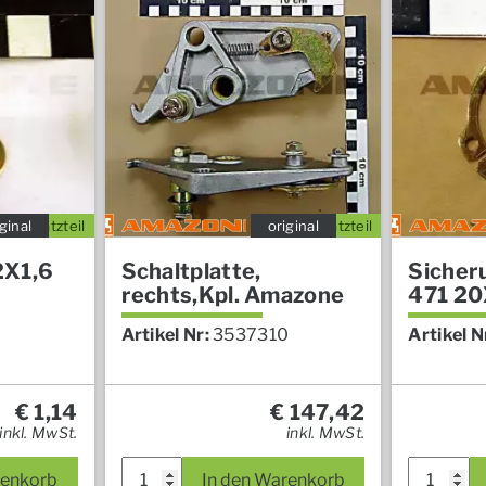
ginal
Ersatzteil
original
Ersatzteil
2X1,6
Schaltplatte,
Sicher
rechts,Kpl. Amazone
471 20
Artikel Nr:
3537310
Artikel N
€
1,14
€
147,42
inkl. MwSt.
inkl. MwSt.
renkorb
In den Warenkorb