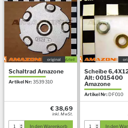
original
Ersatzteil
ori
Schaltrad Amazone
Scheibe 6,4X1
Alt: 0015400
Artikel Nr:
3539310
Amazone
Artikel Nr:
DF010
€
38,69
inkl. MwSt.
In den Warenkorb
In den Wa