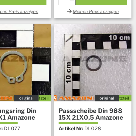
nen Preis anzeigen
Meinen Preis anzeigen
original
Ersatzteil
original
Ersatzteil
ungsring Din
Passscheibe Din 988
X1 Amazone
15X 21X0,5 Amazone
r:
DL077
Artikel Nr:
DL028