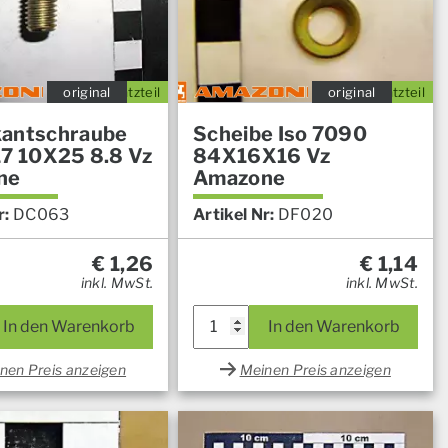
original
Ersatzteil
original
Ersatzteil
antschraube
Scheibe Iso 7090
17 10X25 8.8 Vz
84X16X16 Vz
ne
Amazone
r:
DC063
Artikel Nr:
DF020
€
1,26
€
1,14
inkl. MwSt.
inkl. MwSt.
In den Warenkorb
In den Warenkorb
nen Preis anzeigen
Meinen Preis anzeigen