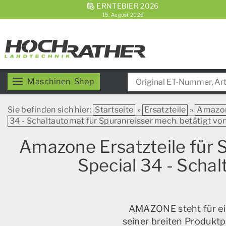
ERNTEBIER 2026
15. August 2026
Maschinen
Shop
Sie befinden sich hier:
Startseite
»
Ersatzteile
»
Amazo
34 - Schaltautomat für Spuranreisser mech. betätigt vo
Amazone Ersatzteile fü
Special 34 - Scha
AMAZONE steht für ein
seiner breiten Produktp