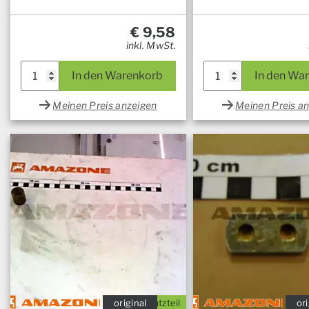
€
9,58
inkl. MwSt.
In den Warenkorb
In den Wa
Meinen Preis anzeigen
Meinen Preis a
original
Ersatzteil
ori