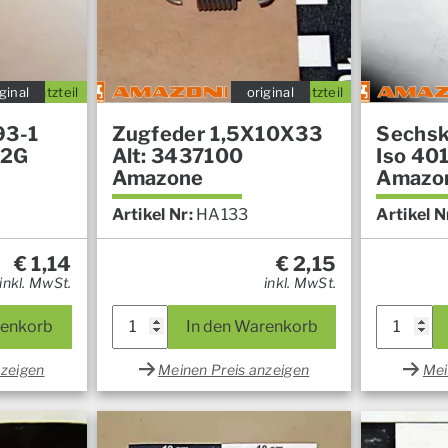
ginal
Ersatzteil
original
Ersatzteil
93-1
Zugfeder 1,5X10X33
Sechsk
A2G
Alt: 3437100
Iso 40
Amazone
Amazo
Artikel Nr:
HA133
Artikel N
€
1,14
€
2,15
inkl. MwSt.
inkl. MwSt.
renkorb
In den Warenkorb
nzeigen
Meinen Preis anzeigen
Mei