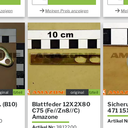
nzeigen
Meinen Preis anzeigen
Mei
ginal
Ersatzteil
original
Ersatzteil
. (B10)
Blattfeder 12X2X80
Sicher
C75 (Fe//Zn8//C)
471 15
Amazone
0
Artikel N
Artikel Nr:
3812200