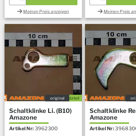
Meinen Preis anzeigen
Meinen Preis a
original
Ersatzteil
ori
Schaltklinke Li. (B10)
Schaltklinke Re
Amazone
Amazone
Artikel Nr:
3962300
Artikel Nr:
396830