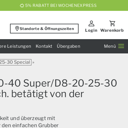
5% RABATT BEI WOCHENEXPRESS
Standorte & Öffnungszeiten
Login
Warenkorb
ere Leistungen
Kontakt
Übergaben
Menü
5-30 Special
»
30-40 Super/D8-20-25-30
. betätigt von der
keit und überzeugt mit
ür den einfachen Grubber