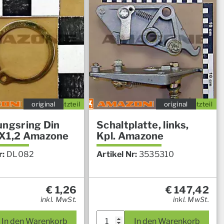
original
Ersatzteil
original
Ersatzteil
ungsring Din
Schaltplatte, links,
X1,2 Amazone
Kpl. Amazone
r:
DL082
Artikel Nr:
3535310
€
1,26
€
147,42
inkl. MwSt.
inkl. MwSt.
In den Warenkorb
In den Warenkorb