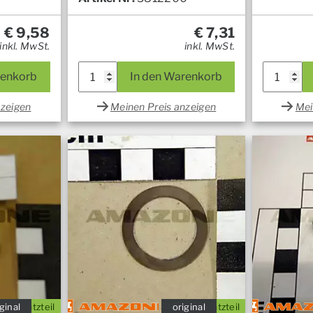
€
9,58
€
7,31
inkl. MwSt.
inkl. MwSt.
renkorb
In den Warenkorb
nzeigen
Meinen Preis anzeigen
Mei
ginal
Ersatzteil
original
Ersatzteil