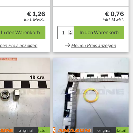
€
1,26
€
0,76
inkl. MwSt.
inkl. MwSt.
In den Warenkorb
In den Warenkorb
nen Preis anzeigen
Meinen Preis anzeigen
original
Ersatzteil
original
Ersatzteil