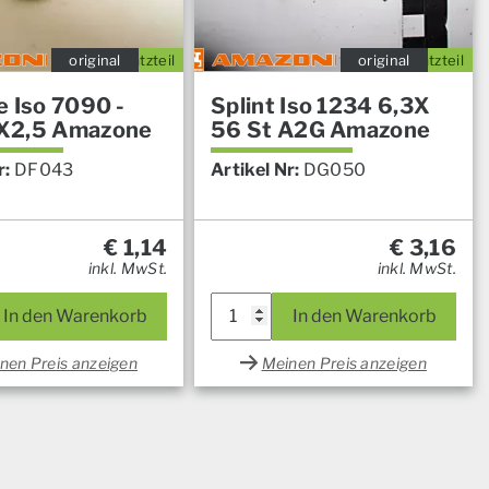
original
Ersatzteil
original
Ersatzteil
e Iso 7090 -
Splint Iso 1234 6,3X
X2,5 Amazone
56 St A2G Amazone
r:
DF043
Artikel Nr:
DG050
€
1,14
€
3,16
inkl. MwSt.
inkl. MwSt.
In den Warenkorb
In den Warenkorb
nen Preis anzeigen
Meinen Preis anzeigen