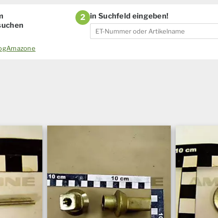
m
in Suchfeld eingeben!
2
 suchen
alogAmazone