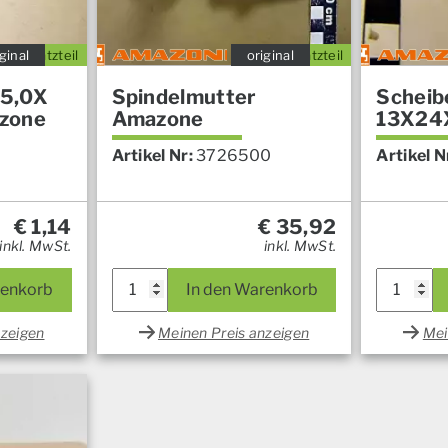
ginal
Ersatzteil
original
Ersatzteil
 5,0X
Spindelmutter
Scheib
zone
Amazone
13X24
Artikel Nr:
3726500
Artikel N
€
1,14
€
35,92
inkl. MwSt.
inkl. MwSt.
renkorb
In den Warenkorb
nzeigen
Meinen Preis anzeigen
Mei