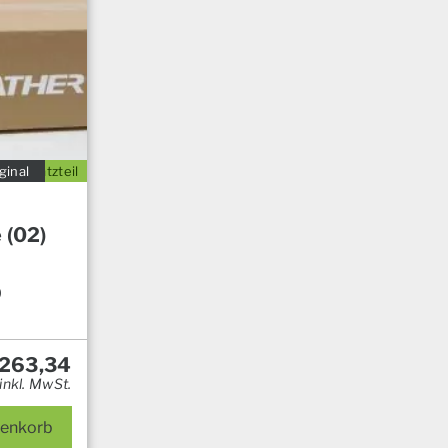
ginal
Ersatzteil
 (02)
0
263,34
inkl. MwSt.
renkorb