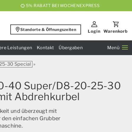
5% RABATT BEI WOCHENEXPRESS
Standorte & Öffnungszeiten
Login
Warenkorb
ere Leistungen
Kontakt
Übergaben
Menü
5-30 Special
»
30-40 Super/D8-20-25-30
 mit Abdrehkurbel
keit und überzeugt mit
ür den einfachen Grubber
maschine.