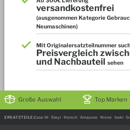
Ab 300€ Lieferung
versandkostenfrei
(ausgenommen Kategorie Gebrauch
Neumaschinen)
Mit Originalersatzteilnummer suc
Preisvergleich zwisch
und Nachbauteil
sehen
Große Auswahl
Top Marken
ERSATZTEILE:
Case IH
Steyr
Horsch
Amazone
Krone
Iseki
Gr