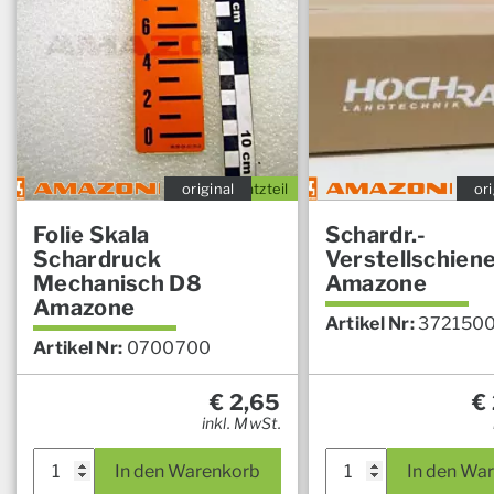
original
Ersatzteil
ori
Folie Skala
Schardr.-
Schardruck
Verstellschiene
Mechanisch D8
Amazone
Amazone
Artikel Nr:
372150
Artikel Nr:
0700700
€
2,65
€
inkl. MwSt.
In den Warenkorb
In den Wa