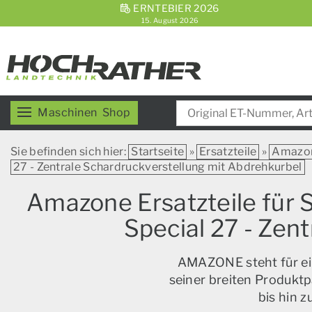
ERNTEBIER 2026
15. August 2026
Maschinen
Shop
Sie befinden sich hier:
Startseite
»
Ersatzteile
»
Amazo
27 - Zentrale Schardruckverstellung mit Abdrehkurbel
Amazone Ersatzteile fü
Special 27 - Zen
AMAZONE steht für ein
seiner breiten Produktp
bis hin 