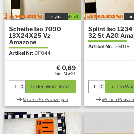
original
Ersatzteil
ori
Scheibe Iso 7090
Splint Iso 1234
13X24X25 Vz
32 St A2G Ama
Amazone
Artikel Nr:
DG019
Artikel Nr:
DF044
€
0,89
inkl. MwSt.
In den Warenkorb
In den Wa
Meinen Preis anzeigen
Meinen Preis a