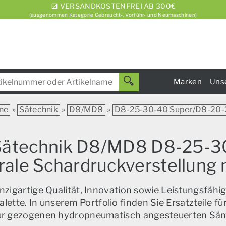
VERSANDKOSTENFREI AB 300€
(ausgenommen Kategorie Gebraucht-, Vorführ- und Neumaschinen)
Marken
Uns
ne
»
Sätechnik
»
D8/MD8
»
D8-25-30-40 Super/D8-20-2
r Sätechnik D8/MD8 D8-25-
trale Schardruckverstellung
zigartige Qualität, Innovation sowie Leistungsfähig
alette. In unserem Portfolio finden Sie Ersatzteile f
zur gezogenen hydropneumatisch angesteuerten Sä