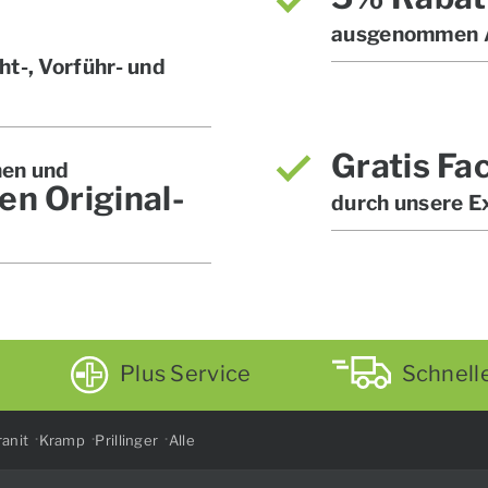
ausgenommen A
t-, Vorführ- und
Gratis Fa
hen und
en Original-
durch unsere E
Plus Service
Schnell
anit
Kramp
Prillinger
Alle