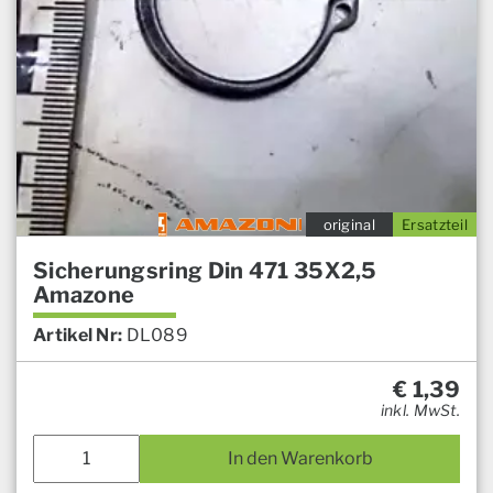
original
Ersatzteil
Sicherungsring Din 471 35X2,5
Amazone
Artikel Nr:
DL089
€
1,39
inkl. MwSt.
In den Warenkorb