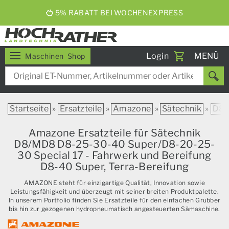
ERNTEBIER 2026
Toggle
Login
MENÜ
Maschinen
Shop
navigati
Startseite
»
Ersatzteile
»
Amazone
»
Sätechnik
»
D8
Amazone Ersatzteile für Sätechnik
D8/MD8 D8-25-30-40 Super/D8-20-25-
30 Special 17 - Fahrwerk und Bereifung
D8-40 Super, Terra-Bereifung
AMAZONE steht für einzigartige Qualität, Innovation sowie
Leistungsfähigkeit und überzeugt mit seiner breiten Produktpalette.
In unserem Portfolio finden Sie Ersatzteile für den einfachen Grubber
bis hin zur gezogenen hydropneumatisch angesteuerten Sämaschine.