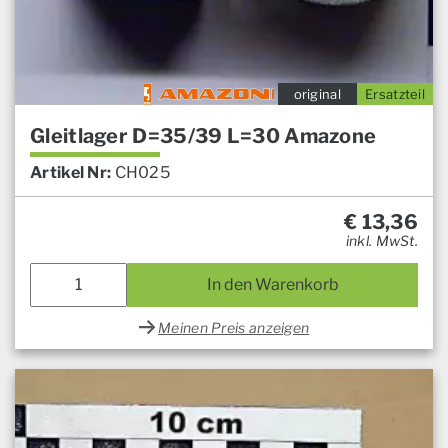
original
Ersatzteil
Gleitlager D=35/39 L=30 Amazone
Artikel Nr:
CH025
€
13,36
inkl. MwSt.
In den Warenkorb
Meinen Preis anzeigen