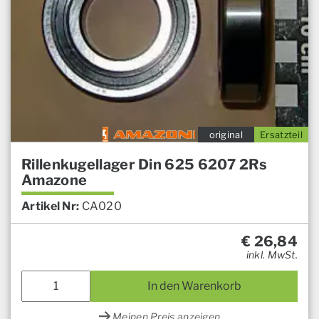
original
Ersatzteil
Rillenkugellager Din 625 6207 2Rs
Amazone
Artikel Nr:
CA020
€
26,84
inkl. MwSt.
In den Warenkorb
Meinen Preis anzeigen