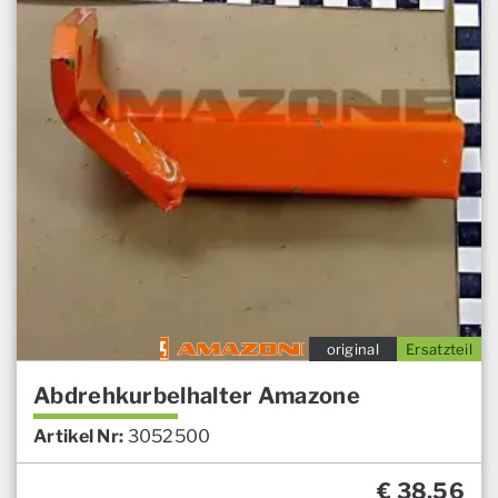
original
Ersatzteil
Abdrehkurbelhalter Amazone
Artikel Nr:
3052500
€
38,56