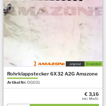
original
Ersatzteil
Rohrklappstecker 6X32 A2G Amazone
Artikel Nr:
DG031
€
3,16
inkl. MwSt.