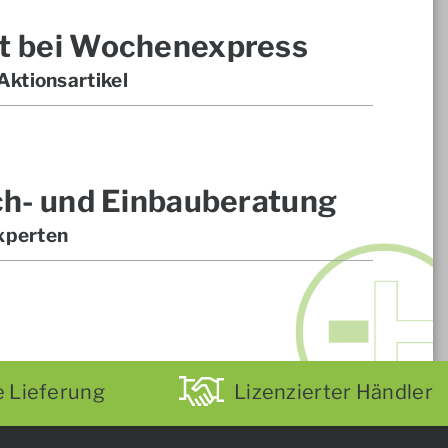
t bei Wochenexpress
ktionsartikel
ch- und Einbauberatung
xperten
e Lieferung
Lizenzierter Händler