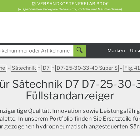
VERSANDKOSTENFREI AB 300€
(ausgenommen Kategorie Gebraucht-, Vorführ- und Neumaschinen)
Marken
Uns
ne
»
Sätechnik
»
D7
»
D7-25-30-33-40 Super S
»
Fig. 4
ür Sätechnik D7 D7-25-30-3
Füllstandanzeiger
zigartige Qualität, Innovation sowie Leistungsfähig
alette. In unserem Portfolio finden Sie Ersatzteile f
zur gezogenen hydropneumatisch angesteuerten Sä