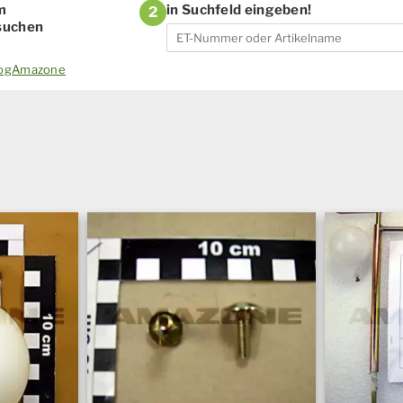
m
in Suchfeld eingeben!
2
 suchen
alogAmazone