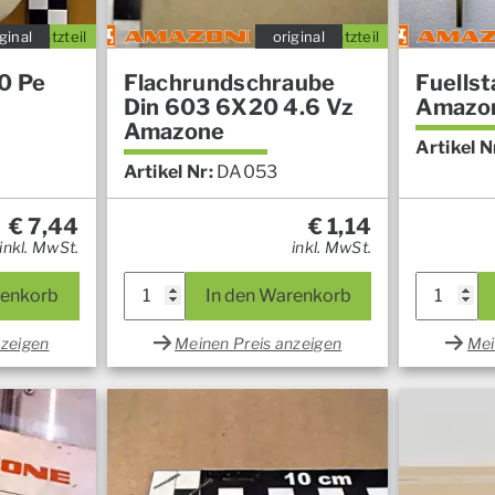
ginal
Ersatzteil
original
Ersatzteil
0 Pe
Flachrundschraube
Fuells
e
Din 603 6X20 4.6 Vz
Amazo
Amazone
Artikel N
Artikel Nr:
DA053
€
7,44
€
1,14
inkl. MwSt.
inkl. MwSt.
renkorb
In den Warenkorb
nzeigen
Meinen Preis anzeigen
Mei