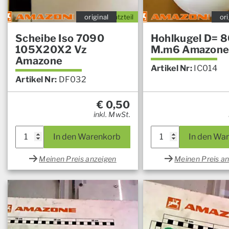
original
Ersatzteil
ori
Scheibe Iso 7090
Hohlkugel D= 8
105X20X2 Vz
M.m6 Amazon
Amazone
Artikel Nr:
IC014
Artikel Nr:
DF032
€
0,50
inkl. MwSt.
In den Warenkorb
In den Wa
Meinen Preis anzeigen
Meinen Preis a