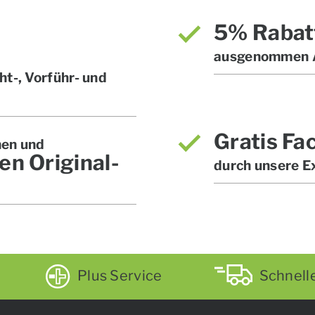
5% Rabat
ausgenommen A
t-, Vorführ- und
Gratis Fa
hen und
en Original-
durch unsere E
Plus Service
Schnell