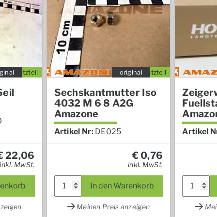
ginal
Ersatzteil
original
Ersatzteil
eil
Sechskantmutter Iso
Zeiger
4032 M 6 8 A2G
Fuells
Amazone
Amazo
0
Artikel Nr:
DE025
Artikel N
€
22,06
€
0,76
inkl. MwSt.
inkl. MwSt.
renkorb
In den Warenkorb
nzeigen
Meinen Preis anzeigen
Mei