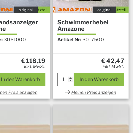
original
Ersatzteil
original
Ersatzteil
tandsanzeiger
Schwimmerhebel
ne
Amazone
r:
3061000
Artikel Nr:
3017500
€
118,19
€
42,47
inkl. MwSt.
inkl. MwSt.
In den Warenkorb
In den Warenkorb
nen Preis anzeigen
Meinen Preis anzeigen