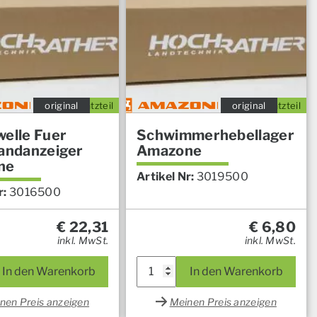
original
Ersatzteil
original
Ersatzteil
welle Fuer
Schwimmerhebellager
tandanzeiger
Amazone
ne
Artikel Nr:
3019500
r:
3016500
€
22,31
€
6,80
inkl. MwSt.
inkl. MwSt.
In den Warenkorb
In den Warenkorb
nen Preis anzeigen
Meinen Preis anzeigen