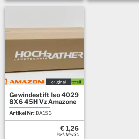
original
Ersatzteil
Gewindestift Iso 4029
8X6 45H Vz Amazone
Artikel Nr:
DA156
€
1,26
inkl. MwSt.