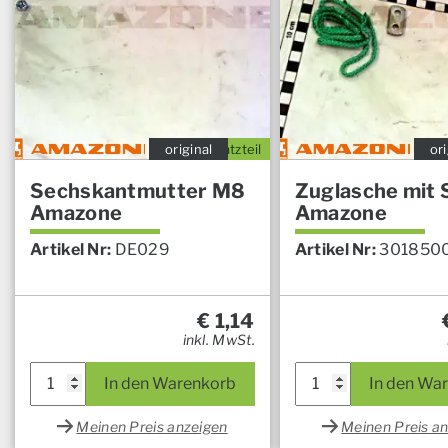
original
Ersatzteil
ori
Sechskantmutter M8
Zuglasche mit S
Amazone
Amazone
Artikel Nr:
DE029
Artikel Nr:
301850
€
1,14
inkl. MwSt.
In den Warenkorb
In den Wa
Meinen Preis anzeigen
Meinen Preis a