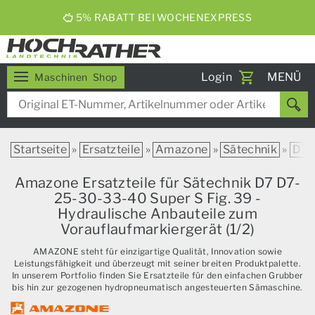
ERNTEBIER 2026
Toggle
Login
MENÜ
Maschinen
Shop
navigati
Startseite
»
Ersatzteile
»
Amazone
»
Sätechnik
»
D7
Amazone Ersatzteile für Sätechnik D7 D7-
25-30-33-40 Super S Fig. 39 -
Hydraulische Anbauteile zum
Vorauflaufmarkiergerät (1/2)
AMAZONE steht für einzigartige Qualität, Innovation sowie
Leistungsfähigkeit und überzeugt mit seiner breiten Produktpalette.
In unserem Portfolio finden Sie Ersatzteile für den einfachen Grubber
bis hin zur gezogenen hydropneumatisch angesteuerten Sämaschine.