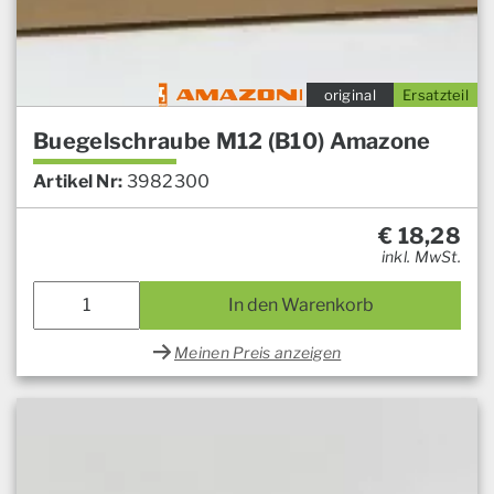
original
Ersatzteil
Buegelschraube M12 (B10) Amazone
Artikel Nr:
3982300
€
18,28
inkl. MwSt.
In den Warenkorb
Meinen Preis anzeigen