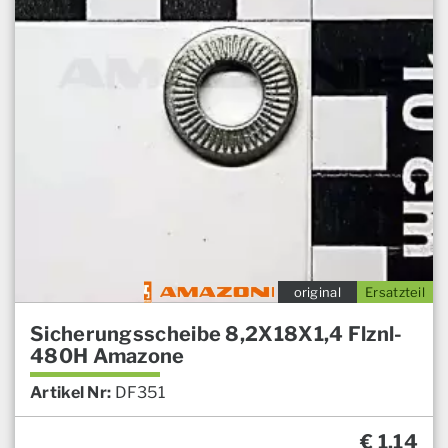
original
Ersatzteil
Sicherungsscheibe 8,2X18X1,4 Flznl-
480H Amazone
Artikel Nr:
DF351
€
1,14