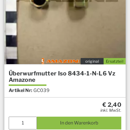
original
Ersatzteil
Überwurfmutter Iso 8434-1-N-L6 Vz
Amazone
Artikel Nr:
GC039
€
2,40
inkl. MwSt.
In den Warenkorb