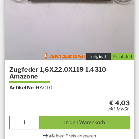
original
Ersatzteil
Zugfeder 1,6X22,0X119 1.4310
Amazone
Artikel Nr:
HA010
€
4,03
inkl. MwSt.
In den Warenkorb
Meinen Preis anzeigen