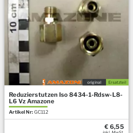
original
Ersatzteil
Reduzierstutzen Iso 8434-1-Rdsw-L8-
L6 Vz Amazone
Artikel Nr:
GC112
€
6,55
inkl. MwSt.