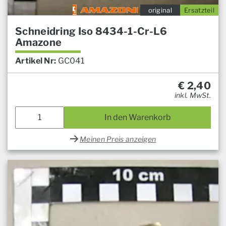
original
Ersatzteil
Schneidring Iso 8434-1-Cr-L6
Amazone
Artikel Nr:
GC041
€
2,40
inkl. MwSt.
In den Warenkorb
Meinen Preis anzeigen