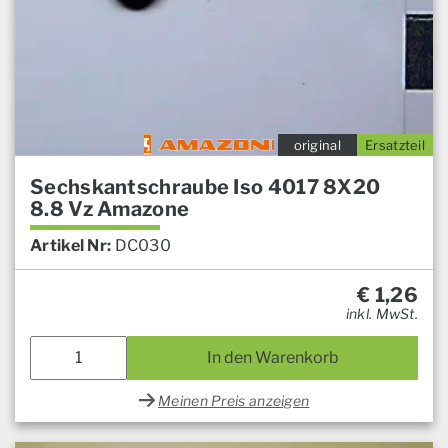
original
Ersatzteil
Sechskantschraube Iso 4017 8X20
8.8 Vz Amazone
Artikel Nr:
DC030
€
1,26
inkl. MwSt.
In den Warenkorb
Meinen Preis anzeigen