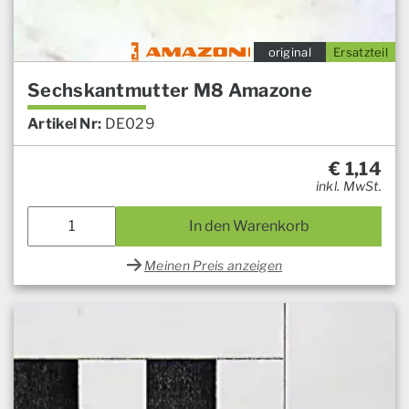
original
Ersatzteil
Sechskantmutter M8 Amazone
Artikel Nr:
DE029
€
1,14
inkl. MwSt.
In den Warenkorb
Meinen Preis anzeigen