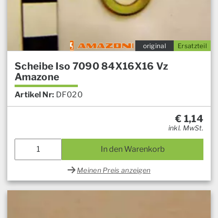
original
Ersatzteil
Scheibe Iso 7090 84X16X16 Vz
Amazone
Artikel Nr:
DF020
€
1,14
inkl. MwSt.
In den Warenkorb
Meinen Preis anzeigen