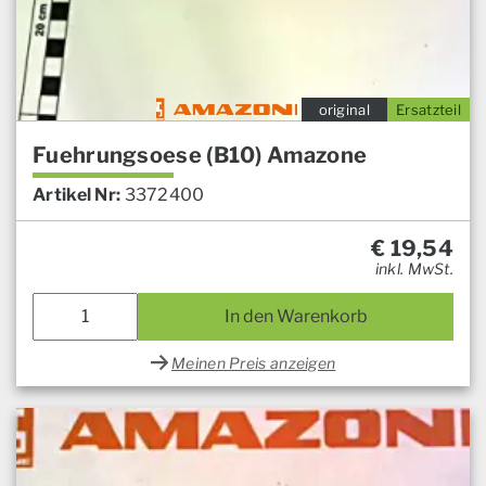
original
Ersatzteil
Fuehrungsoese (B10) Amazone
Artikel Nr:
3372400
€
19,54
inkl. MwSt.
In den Warenkorb
Meinen Preis anzeigen