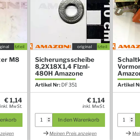
ginal
Ersatzteil
original
Ersatzteil
ter M8
Sicherungsscheibe
Schalt
8,2X18X1,4 Flznl-
Vormont
480H Amazone
Amazo
Artikel Nr:
DF351
Artikel N
€
1,14
€
1,14
inkl. MwSt.
inkl. MwSt.
renkorb
In den Warenkorb
nzeigen
Meinen Preis anzeigen
Mei