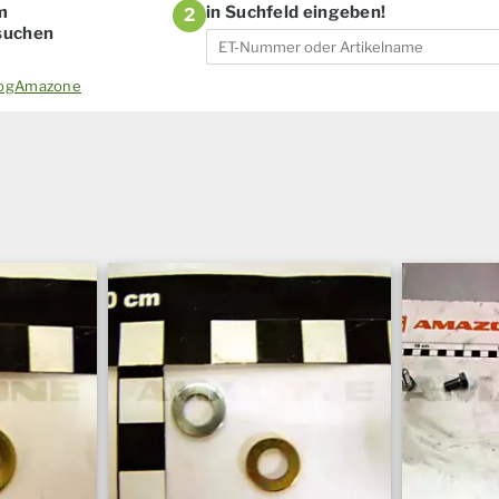
m
in Suchfeld eingeben!
2
 suchen
alogAmazone