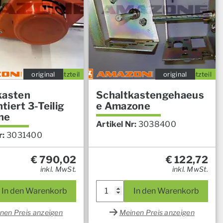
original
Ersatzteil
original
Ersatzteil
kasten
Schaltkastengehaeus
iert 3-Teilig
e Amazone
ne
Artikel Nr:
3038400
r:
3031400
€
790,02
€
122,72
inkl. MwSt.
inkl. MwSt.
In den Warenkorb
In den Warenkorb
nen Preis anzeigen
Meinen Preis anzeigen