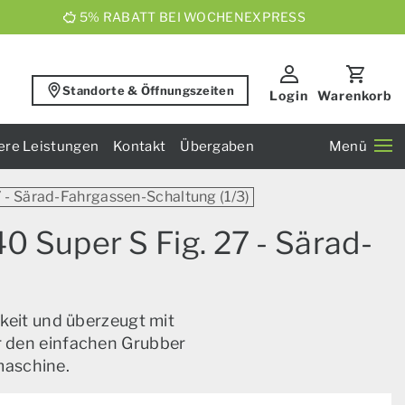
5% RABATT BEI WOCHENEXPRESS
Standorte & Öffnungszeiten
Login
Warenkorb
ere Leistungen
Kontakt
Übergaben
Menü
7 - Särad-Fahrgassen-Schaltung (1/3)
 Super S Fig. 27 - Särad-
keit und überzeugt mit
ür den einfachen Grubber
maschine.