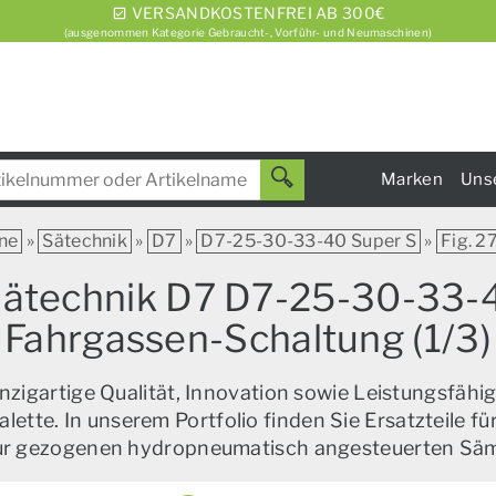
VERSANDKOSTENFREI AB 300€
(ausgenommen Kategorie Gebraucht-, Vorführ- und Neumaschinen)
Marken
Uns
ne
»
Sätechnik
»
D7
»
D7-25-30-33-40 Super S
»
Fig. 2
Sätechnik D7 D7-25-30-33-40
Fahrgassen-Schaltung (1/3)
zigartige Qualität, Innovation sowie Leistungsfähig
alette. In unserem Portfolio finden Sie Ersatzteile f
zur gezogenen hydropneumatisch angesteuerten Sä