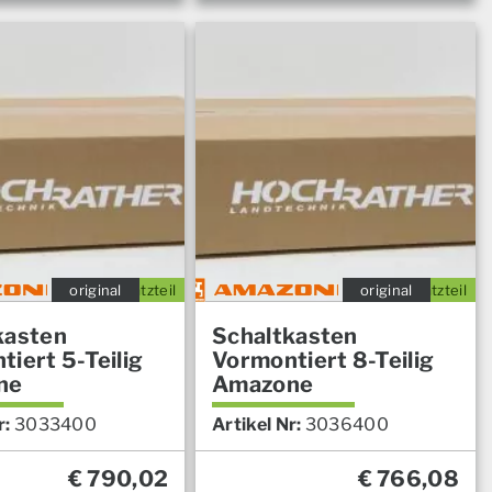
original
Ersatzteil
original
Ersatzteil
kasten
Schaltkasten
iert 5-Teilig
Vormontiert 8-Teilig
ne
Amazone
r:
3033400
Artikel Nr:
3036400
€
790,02
€
766,08