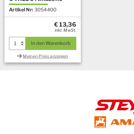
Artikel Nr:
3054400
€
13,36
inkl. MwSt.
In den Warenkorb
Meinen Preis anzeigen