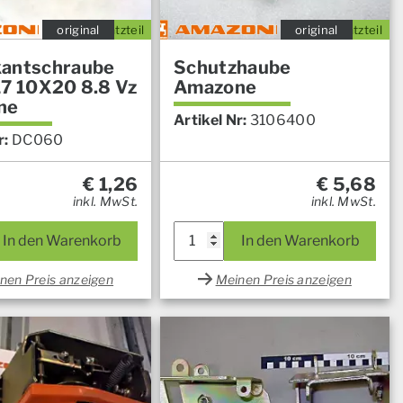
original
Ersatzteil
original
Ersatzteil
antschraube
Schutzhaube
17 10X20 8.8 Vz
Amazone
ne
Artikel Nr:
3106400
r:
DC060
€
1,26
€
5,68
inkl. MwSt.
inkl. MwSt.
In den Warenkorb
In den Warenkorb
nen Preis anzeigen
Meinen Preis anzeigen