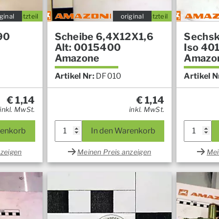
ginal
Ersatzteil
original
Ersatzteil
90
Scheibe 6,4X12X1,6
Sechsk
Alt: 0015400
Iso 40
Amazone
Amazo
Artikel Nr:
DF010
Artikel N
€
1,14
€
1,14
inkl. MwSt.
inkl. MwSt.
renkorb
In den Warenkorb
nzeigen
Meinen Preis anzeigen
Mei