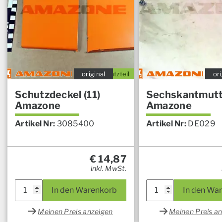
original
Ersatzteil
ori
Schutzdeckel (11)
Sechskantmut
Amazone
Amazone
Artikel Nr:
3085400
Artikel Nr:
DE029
€
14,87
inkl. MwSt.
In den Warenkorb
In den Wa
Meinen Preis anzeigen
Meinen Preis a