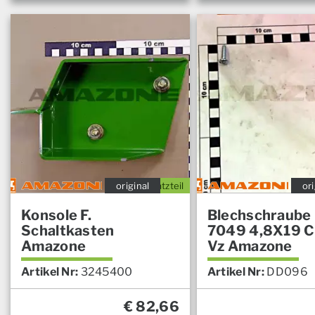
original
Ersatzteil
ori
Konsole F.
Blechschraube 
Schaltkasten
7049 4,8X19 C
Amazone
Vz Amazone
Artikel Nr:
3245400
Artikel Nr:
DD096
€
82,66