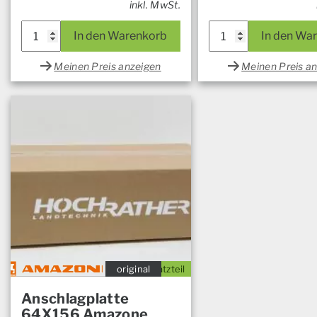
inkl. MwSt.
In den Warenkorb
In den Wa
Meinen Preis anzeigen
Meinen Preis a
original
Ersatzteil
Anschlagplatte
64X156 Amazone