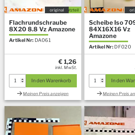
original
Ersatzteil
ori
Flachrundschraube
Scheibe Iso 70
8X20 8.8 Vz Amazone
84X16X16 Vz
Amazone
Artikel Nr:
DA061
Artikel Nr:
DF020
€
1,26
inkl. MwSt.
In den Warenkorb
In den Wa
Meinen Preis anzeigen
Meinen Preis a