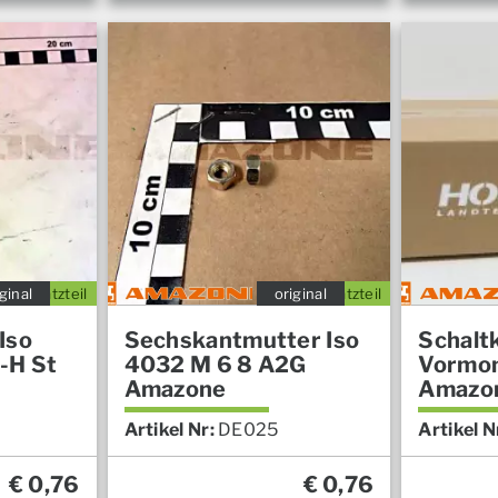
ginal
Ersatzteil
original
Ersatzteil
Iso
Sechskantmutter Iso
Schalt
-H St
4032 M 6 8 A2G
Vormont
Amazone
Amazo
Artikel Nr:
DE025
Artikel N
€
0,76
€
0,76