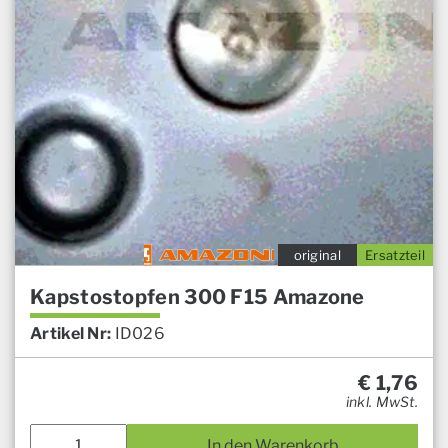
original
Ersatzteil
Kapstostopfen 300 F15 Amazone
Artikel Nr:
ID026
€
1,76
inkl. MwSt.
In den Warenkorb