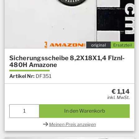
original
Ersatzteil
Sicherungsscheibe 8,2X18X1,4 Flznl-
480H Amazone
Artikel Nr:
DF351
€
1,14
inkl. MwSt.
In den Warenkorb
Meinen Preis anzeigen