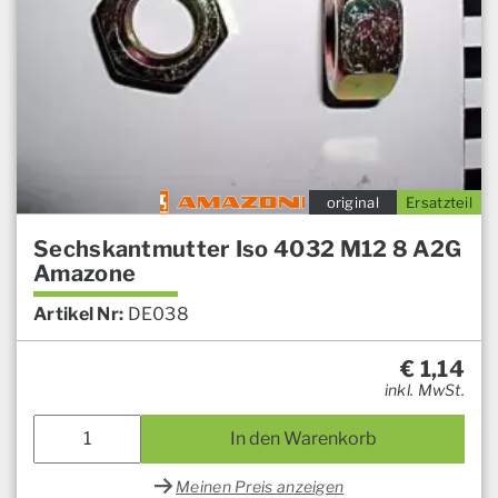
original
Ersatzteil
Sechskantmutter Iso 4032 M12 8 A2G
Amazone
Artikel Nr:
DE038
€
1,14
inkl. MwSt.
In den Warenkorb
Meinen Preis anzeigen