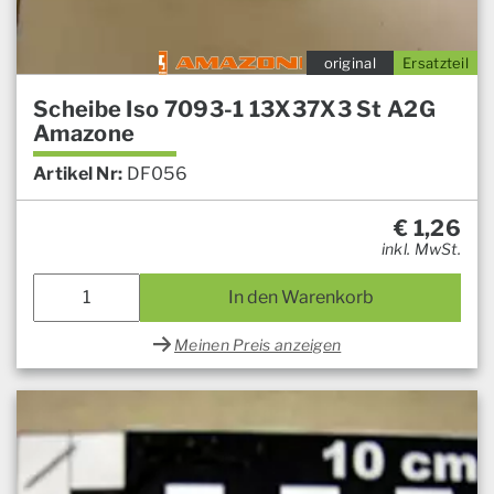
original
Ersatzteil
Scheibe Iso 7093-1 13X37X3 St A2G
Amazone
Artikel Nr:
DF056
€
1,26
inkl. MwSt.
In den Warenkorb
Meinen Preis anzeigen