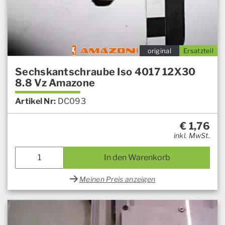
original
Ersatzteil
Sechskantschraube Iso 4017 12X30
8.8 Vz Amazone
Artikel Nr:
DC093
€
1,76
inkl. MwSt.
In den Warenkorb
Meinen Preis anzeigen