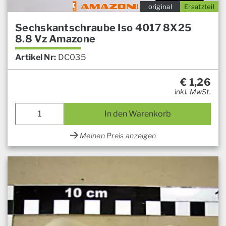
original
Ersatzteil
Sechskantschraube Iso 4017 8X25
8.8 Vz Amazone
Artikel Nr:
DC035
€
1,26
inkl. MwSt.
In den Warenkorb
Meinen Preis anzeigen