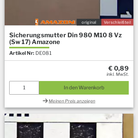
original
Verschleißteil
Sicherungsmutter Din 980 M10 8 Vz
(Sw 17) Amazone
Artikel Nr:
DE081
€
0,89
inkl. MwSt.
In den Warenkorb
Meinen Preis anzeigen