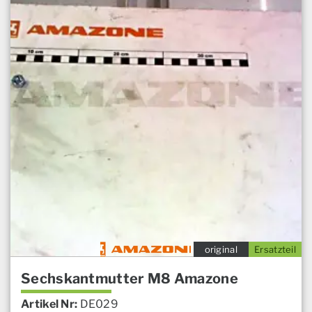
original
Ersatzteil
Sechskantmutter M8 Amazone
Artikel Nr:
DE029