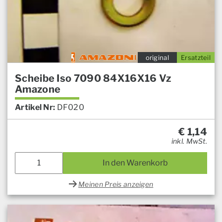
original
Ersatzteil
Scheibe Iso 7090 84X16X16 Vz
Amazone
Artikel Nr:
DF020
€
1,14
inkl. MwSt.
In den Warenkorb
Meinen Preis anzeigen