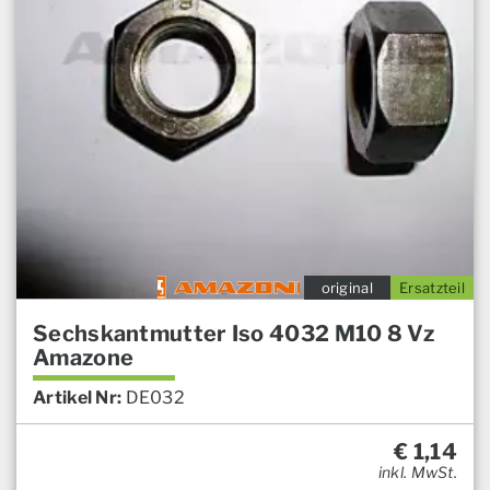
original
Ersatzteil
Sechskantmutter Iso 4032 M10 8 Vz
Amazone
Artikel Nr:
DE032
€
1,14
inkl. MwSt.