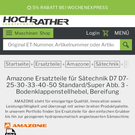
5% RABATT BEI WOCHENEXPRESS
Toggle
Login
MENÜ
Maschinen
Shop
navigati
Startseite
»
Ersatzteile
»
Amazone
»
Sätechnik
»
D7
Amazone Ersatzteile für Sätechnik D7 D7-
25-30-33-40-50 Standard/Super Abb. 3 -
Bodenklappenstellhebel, Bereifung
AMAZONE steht für einzigartige Qualität, Innovation sowie
Leistungsfähigkeit und überzeugt mit seiner breiten Produktpalette.
In unserem Portfolio finden Sie Ersatzteile für den einfachen Grubber
bis hin zur gezogenen hydropneumatisch angesteuerten Sämaschine.