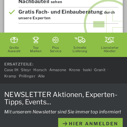
Nachbauteil
sehen
Gratis Fach- und Einbauberatung
durch
unsere Experten
Große
Top
Plus
Schnelle
Lizenzierter
Auswahl
Marken
Service
Lieferung
Händler
ERSATZTEILE:
Case IH
Steyr
Horsch
Amazone
Krone
Iseki
Granit
Kramp
Prillinger
Alle
NEWSLETTER Aktionen, Experten-
Tipps, Events...
Mit unserem Newsletter sind Sie immer top informiert
HIER ANMELDEN