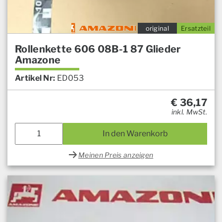
original
Ersatzteil
Rollenkette 606 08B-1 87 Glieder
Amazone
Artikel Nr:
ED053
€
36,17
inkl. MwSt.
In den Warenkorb
Meinen Preis anzeigen