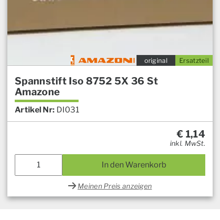
original
Ersatzteil
Spannstift Iso 8752 5X 36 St
Amazone
Artikel Nr:
DI031
€
1,14
inkl. MwSt.
In den Warenkorb
Meinen Preis anzeigen